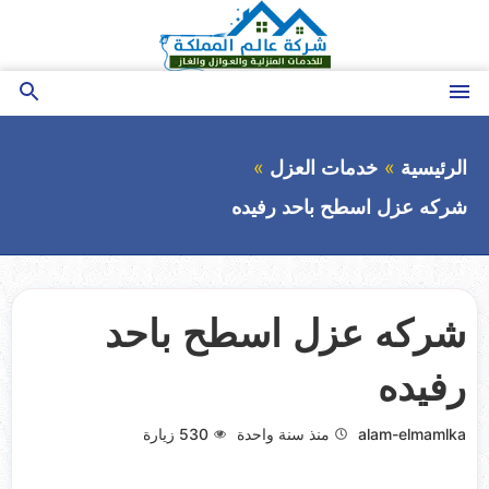
التجاوز
إلى
المحتوى
القائمة
بحث
عن
الرئيسية
خدمات العزل
شركه عزل اسطح باحد رفيده
شركه عزل اسطح باحد
رفيده
alam-elmamlka
منذ سنة واحدة
530
زيارة